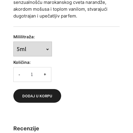
senzualnošću marokanskog cveta narandže,
akordom mošusa i toplom vanilom, stvarajući
dugotrajan i upečatljiv parfem.
Mililitraža:
Količina:
-
+
DODAJ U KORPU
Recenzije