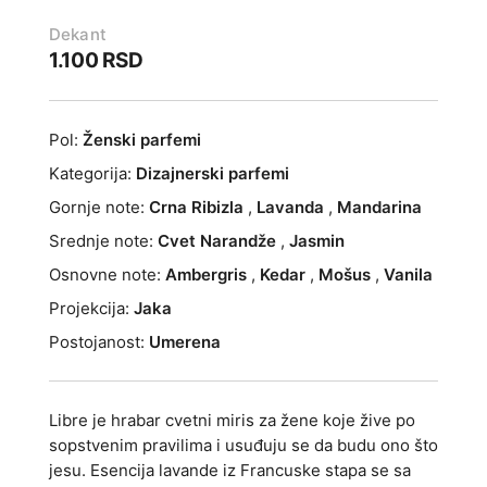
Dekant
1.100
RSD
Pol:
Ženski parfemi
Kategorija:
Dizajnerski parfemi
Gornje note:
Crna Ribizla
,
Lavanda
,
Mandarina
Srednje note:
Cvet Narandže
,
Jasmin
Osnovne note:
Ambergris
,
Kedar
,
Mošus
,
Vanila
Projekcija:
Jaka
Postojanost:
Umerena
Libre je hrabar cvetni miris za žene koje žive po
sopstvenim pravilima i usuđuju se da budu ono što
jesu. Esencija lavande iz Francuske stapa se sa