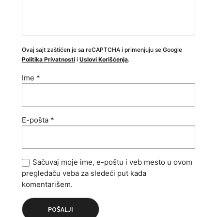
Ovaj sajt zaštićen je sa reCAPTCHA i primenjuju se Google
Politika Privatnosti
i
Uslovi Korišćenja
.
Ime
*
E-pošta
*
Sačuvaj moje ime, e-poštu i veb mesto u ovom
pregledaču veba za sledeći put kada
komentarišem.