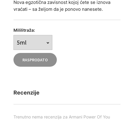
Nova egzotična zavisnost kojoj ćete se iznova
vraćati – sa željom da je ponovo nanesete.
Mililitraža:
RASPRODATO
Recenzije
Trenutno nema recenzija za Armani Power Of You