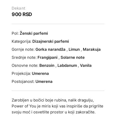
Dekant
900
RSD
Pol:
Ženski parfemi
Kategorija:
Dizajnerski parfemi
Gornje note:
Gorka narandža
,
Limun
,
Marakuja
Srednje note:
Frangipani
,
Solarne note
Osnovne note:
Benzoin
,
Labdanum
,
Vanila
Projekcija:
Umerena
Postojanost:
Umerena
Zarobljen u bočici boje rubina, nalik dragulju,
Power of You je miris koji vas inspiriše da prigrlite
svoju moć i osvetlite prostor u koji zakoračite.