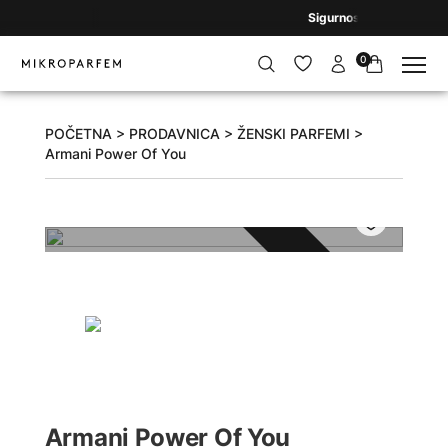
Sigurnost i reputacija 
0
POČETNA
>
PRODAVNICA
>
ŽENSKI PARFEMI
>
Armani Power Of You
RASPRODATO
Armani Power Of You