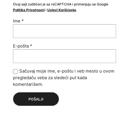
Ovaj sajt zaštićen je sa reCAPTCHA i primenjuju se Google
Politika Privatnosti
i
Uslovi Korišćenja
.
Ime
*
E-pošta
*
Sačuvaj moje ime, e-poštu i veb mesto u ovom
pregledaču veba za sledeći put kada
komentarišem.