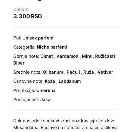
Dekant
3.300
RSD
Pol:
Unisex parfemi
Kategorija:
Niche parfemi
Gornje note:
Cimet
,
Kardamon
,
Mint
,
Ružičasti
Biber
Srednje note:
Olibanum
,
Pačuli
,
Ruža
,
Vetiver
Osnovne note:
Koža
,
Labdanum
Projekcija:
Umerena
Postojanost:
Jaka
Dok poslednji sunčevi zraci pozdravljaju fjordove
Musandama, Enclave na sofisticiran način oslikava