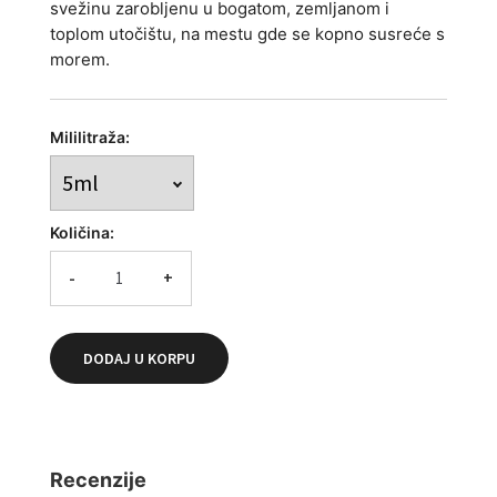
svežinu zarobljenu u bogatom, zemljanom i
toplom utočištu, na mestu gde se kopno susreće s
morem.
Mililitraža:
Količina:
-
+
DODAJ U KORPU
Recenzije