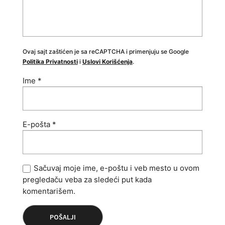
Ovaj sajt zaštićen je sa reCAPTCHA i primenjuju se Google
Politika Privatnosti
i
Uslovi Korišćenja
.
Ime
*
E-pošta
*
Sačuvaj moje ime, e-poštu i veb mesto u ovom
pregledaču veba za sledeći put kada
komentarišem.