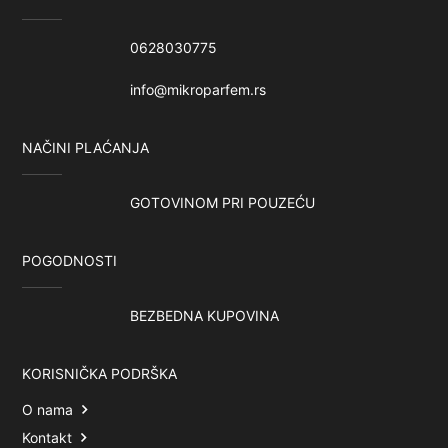
0628030775
info@mikroparfem.rs
NAČINI PLAĆANJA
GOTOVINOM PRI POUZEĆU
POGODNOSTI
BEZBEDNA KUPOVINA
KORISNIČKA PODRŠKA
O nama
Kontakt