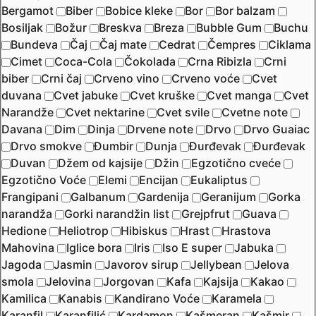
Bergamot
Biber
Bobice kleke
Bor
Bor balzam
Bosiljak
Božur
Breskva
Breza
Bubble Gum
Buchu
Bundeva
Čaj
Čaj mate
Cedrat
Čempres
Ciklama
Cimet
Coca-Cola
Čokolada
Crna Ribizla
Crni
biber
Crni čaj
Crveno vino
Crveno voće
Cvet
duvana
Cvet jabuke
Cvet kruške
Cvet manga
Cvet
Narandže
Cvet nektarine
Cvet svile
Cvetne note
Davana
Dim
Dinja
Drvene note
Drvo
Drvo Guaiac
Drvo smokve
Đumbir
Dunja
Đurđevak
Đurđevak
Duvan
Džem od kajsije
Džin
Egzotično cveće
Egzotično Voće
Elemi
Encijan
Eukaliptus
Frangipani
Galbanum
Gardenija
Geranijum
Gorka
narandža
Gorki narandžin list
Grejpfrut
Guava
Hedione
Heliotrop
Hibiskus
Hrast
Hrastova
Mahovina
Iglice bora
Iris
Iso E super
Jabuka
Jagoda
Jasmin
Javorov sirup
Jellybean
Jelova
smola
Jelovina
Jorgovan
Kafa
Kajsija
Kakao
Kamilica
Kanabis
Kandirano Voće
Karamela
Karanfil
Karanfilić
Kardamon
Kašmeran
Kašmir