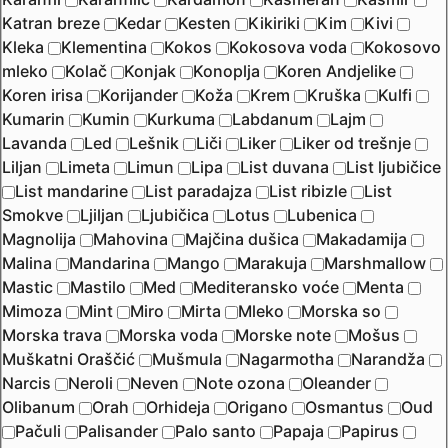
Katran breze
Kedar
Kesten
Kikiriki
Kim
Kivi
Kleka
Klementina
Kokos
Kokosova voda
Kokosovo
mleko
Kolač
Konjak
Konoplja
Koren Andjelike
Koren irisa
Korijander
Koža
Krem
Kruška
Kulfi
Kumarin
Kumin
Kurkuma
Labdanum
Lajm
Lavanda
Led
Lešnik
Liči
Liker
Liker od trešnje
Liljan
Limeta
Limun
Lipa
List duvana
List ljubičice
List mandarine
List paradajza
List ribizle
List
Smokve
Ljiljan
Ljubičica
Lotus
Lubenica
Magnolija
Mahovina
Majčina dušica
Makadamija
Malina
Mandarina
Mango
Marakuja
Marshmallow
Mastic
Mastilo
Med
Mediteransko voće
Menta
Mimoza
Mint
Miro
Mirta
Mleko
Morska so
Morska trava
Morska voda
Morske note
Mošus
Muškatni Oraščić
Mušmula
Nagarmotha
Narandža
Narcis
Neroli
Neven
Note ozona
Oleander
Olibanum
Orah
Orhideja
Origano
Osmantus
Oud
Pačuli
Palisander
Palo santo
Papaja
Papirus