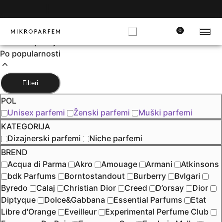
POČETNA
>
PRODAVNICA
>
Tonka
Sortiranje
Po ceni rastuće
0
Po ceni opadajuće
Po popularnosti
Filteri
POL
Unisex parfemi
Ženski parfemi
Muški parfemi
KATEGORIJA
Dizajnerski parfemi
Niche parfemi
BREND
Acqua di Parma
Akro
Amouage
Armani
Atkinsons
bdk Parfums
Borntostandout
Burberry
Bvlgari
Byredo
Calaj
Christian Dior
Creed
D’orsay
Dior
Diptyque
Dolce&Gabbana
Essential Parfums
Etat
Libre d'Orange
Eveilleur
Experimental Perfume Club