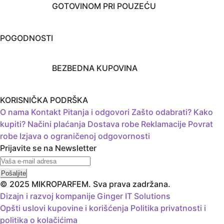
GOTOVINOM PRI POUZEĆU
POGODNOSTI
BEZBEDNA KUPOVINA
KORISNIČKA PODRŠKA
O nama
Kontakt
Pitanja i odgovori
Zašto odabrati?
Kako
kupiti?
Načini plaćanja
Dostava robe
Reklamacije
Povrat
robe
Izjava o ograničenoj odgovornosti
Prijavite se na Newsletter
© 2025 MIKROPARFEM. Sva prava zadržana.
Dizajn i razvoj kompanije Ginger IT Solutions
Opšti uslovi kupovine i korišćenja
Politika privatnosti i
politika o kolačićima