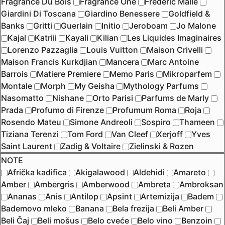
Fragrance Du Bois
Fragrance One
Frederic Malle
Giardini Di Toscana
Giardino Benessere
Goldfield &
Banks
Gritti
Guerlain
Initio
Jeroboam
Jo Malone
Kajal
Katriii
Kayali
Kilian
Les Liquides Imaginaires
Lorenzo Pazzaglia
Louis Vuitton
Maison Crivelli
Maison Francis Kurkdjian
Mancera
Marc Antoine
Barrois
Matiere Premiere
Memo Paris
Mikroparfem
Montale
Morph
My Geisha
Mythology Parfums
Nasomatto
Nishane
Orto Parisi
Parfums de Marly
Prada
Profumo di Firenze
Profumum Roma
Roja
Rosendo Mateu
Simone Andreoli
Sospiro
Thameen
Tiziana Terenzi
Tom Ford
Van Cleef
Xerjoff
Yves
Saint Laurent
Zadig & Voltaire
Zielinski & Rozen
NOTE
Afrička kadifica
Akigalawood
Aldehidi
Amareto
Amber
Ambergris
Amberwood
Ambreta
Ambroksan
Ananas
Anis
Antilop
Apsint
Artemizija
Badem
Bademovo mleko
Banana
Bela frezija
Beli Amber
Beli Čaj
Beli mošus
Belo cveće
Belo vino
Benzoin