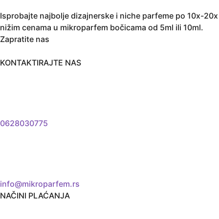
Isprobajte najbolje dizajnerske i niche parfeme po 10x-20x
nižim cenama u mikroparfem bočicama od 5ml ili 10ml.
Zapratite nas
KONTAKTIRAJTE NAS
0628030775
info@mikroparfem.rs
NAČINI PLAĆANJA