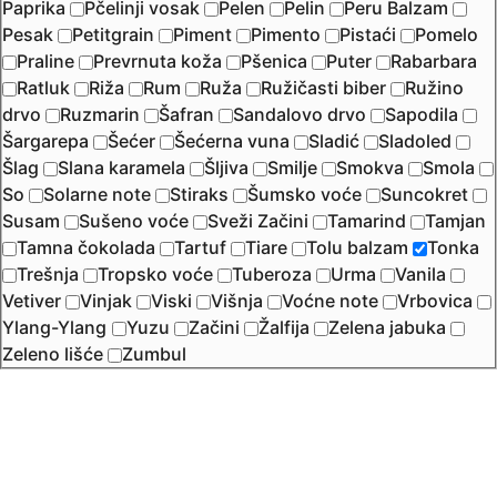
Paprika
Pčelinji vosak
Pelen
Pelin
Peru Balzam
Pesak
Petitgrain
Piment
Pimento
Pistaći
Pomelo
Praline
Prevrnuta koža
Pšenica
Puter
Rabarbara
Ratluk
Riža
Rum
Ruža
Ružičasti biber
Ružino
drvo
Ruzmarin
Šafran
Sandalovo drvo
Sapodila
Šargarepa
Šećer
Šećerna vuna
Sladić
Sladoled
Šlag
Slana karamela
Šljiva
Smilje
Smokva
Smola
So
Solarne note
Stiraks
Šumsko voće
Suncokret
Susam
Sušeno voće
Sveži Začini
Tamarind
Tamjan
Tamna čokolada
Tartuf
Tiare
Tolu balzam
Tonka
Trešnja
Tropsko voće
Tuberoza
Urma
Vanila
Vetiver
Vinjak
Viski
Višnja
Voćne note
Vrbovica
Ylang-Ylang
Yuzu
Začini
Žalfija
Zelena jabuka
Zeleno lišće
Zumbul