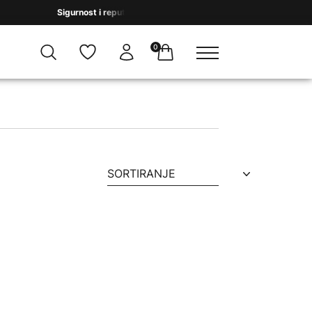
Sigurnost i reputacija na prvom mestu. Hvala na ukazanom poverenj
0
SORTIRANJE