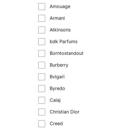
Amouage
Armani
Atkinsons
bdk Parfums
Borntostandout
Burberry
Bvlgari
Byredo
Calaj
Christian Dior
Creed