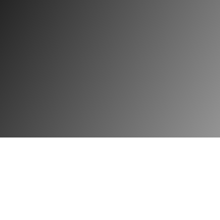
Buchu
Roja
Bundeva
Rosendo Mateu
Čaj
Simone Andreoli
Čaj mate
Sospiro
Cedrat
Thameen
Čempres
Tiziana Terenzi
Ciklama
Tom Ford
Cimet
Van Cleef
Coca-Cola
Xerjoff
Čokolada
Yves Saint Laurent
Crna Ribizla
Zadig & Voltaire