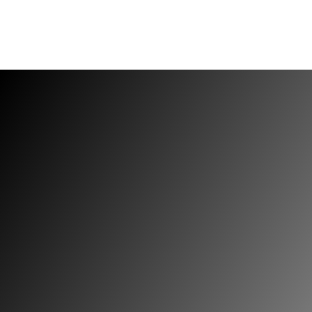
Benzoin
Montale
Bergamot
Morph
Biber
My Geisha
Bobice kleke
Mythology Parfums
Bor
Nasomatto
Bor balzam
Nishane
Bosiljak
Orto Parisi
Božur
Parfums de Marly
Breskva
Prada
Breza
Profumo di Firenze
Bubble Gum
Profumum Roma