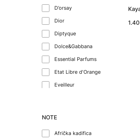
D’orsay
Kaya
Dior
1.4
Diptyque
Dolce&Gabbana
Essential Parfums
Etat Libre d'Orange
Eveilleur
Experimental Perfume Club
Fragrance Du Bois
NOTE
Fragrance One
Afrička kadifica
Frederic Malle