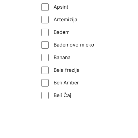
Apsint
Kilian
Artemizija
Les Liquides Imaginaires
Badem
Lorenzo Pazzaglia
Bademovo mleko
Louis Vuitton
Banana
Maison Crivelli
Bela frezija
Maison Francis Kurkdjian
Beli Amber
Mancera
Beli Čaj
Marc Antoine Barrois
Beli mošus
Matiere Premiere
Belo cveće
Memo Paris
Belo vino
Mikroparfem