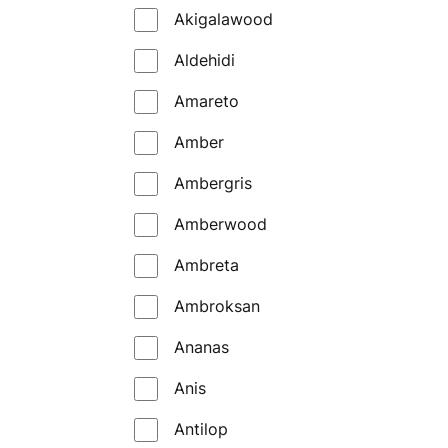
Akigalawood
Giardini Di Toscana
Aldehidi
Giardino Benessere
Amareto
Goldfield & Banks
Amber
Gritti
Ambergris
Guerlain
Amberwood
Initio
Ambreta
Jeroboam
Ambroksan
Jo Malone
Ananas
Kajal
Anis
Katriii
Antilop
Kayali