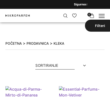
Sigurnost i reputacija na
0
Filteri
>
>
POČETNA
PRODAVNICA
KLEKA
SORTIRANJE