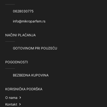
0628030775
info@mikroparfem.rs
NAČINI PLAĆANJA
GOTOVINOM PRI POUZEĆU
POGODNOSTI
BEZBEDNA KUPOVINA
KORISNIČKA PODRŠKA
O nama
Kontakt